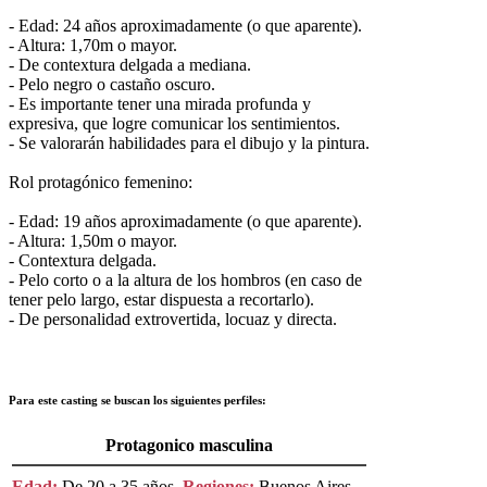
- Edad: 24 años aproximadamente (o que aparente).
- Altura: 1,70m o mayor.
- De contextura delgada a mediana.
- Pelo negro o castaño oscuro.
- Es importante tener una mirada profunda y
expresiva, que logre comunicar los sentimientos.
- Se valorarán habilidades para el dibujo y la pintura.
Rol protagónico femenino:
- Edad: 19 años aproximadamente (o que aparente).
- Altura: 1,50m o mayor.
- Contextura delgada.
- Pelo corto o a la altura de los hombros (en caso de
tener pelo largo, estar dispuesta a recortarlo).
- De personalidad extrovertida, locuaz y directa.
Para este casting se buscan los siguientes perfiles:
Protagonico masculina
Edad:
De 20 a 35 años,
Regiones:
Buenos Aires,