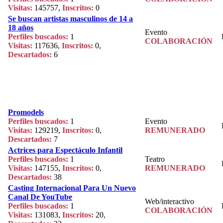
Visitas:
145757,
Inscritos:
0
Se buscan artistas masculinos de 14 a
18 años
Evento
Perfiles buscados:
1
COLABORACIÓN
Visitas:
117636,
Inscritos:
0,
Descartados:
6
Promodels
Perfiles buscados:
1
Evento
Visitas:
129219,
Inscritos:
0,
REMUNERADO
Descartados:
7
Actrices para Espectáculo Infantil
Perfiles buscados:
1
Teatro
Visitas:
147155,
Inscritos:
0,
REMUNERADO
Descartados:
38
Casting Internacional Para Un Nuevo
Canal De YouTube
Web/interactivo
Perfiles buscados:
1
COLABORACIÓN
Visitas:
131083,
Inscritos:
20,