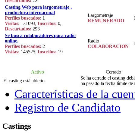
Descartados:
22
Casting Web para largometraje ,
productora internaconal
Largometraje
Perfiles buscados:
1
REMUNERADO
Visitas:
131093,
Inscritos:
0,
Descartados:
293
Se busca colaboradores para radio
online.
Radio
Perfiles buscados:
2
COLABORACIÓN
Visitas:
145525,
Inscritos:
19
Activo
Cerrado
Se ha cerrado el casting deb
El casting está abierto
ha pasado la fecha límite de 
Características de la cue
Registro de Candidato
Castings