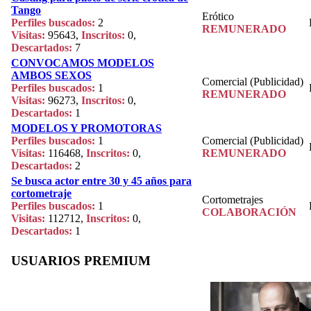
Tango
Erótico
Perfiles buscados:
2
REMUNERADO
Visitas:
95643,
Inscritos:
0,
Descartados:
7
CONVOCAMOS MODELOS
AMBOS SEXOS
Comercial (Publicidad)
Perfiles buscados:
1
REMUNERADO
Visitas:
96273,
Inscritos:
0,
Descartados:
1
MODELOS Y PROMOTORAS
Perfiles buscados:
1
Comercial (Publicidad)
Visitas:
116468,
Inscritos:
0,
REMUNERADO
Descartados:
2
Se busca actor entre 30 y 45 años para
cortometraje
Cortometrajes
Perfiles buscados:
1
COLABORACIÓN
Visitas:
112712,
Inscritos:
0,
Descartados:
1
USUARIOS PREMIUM