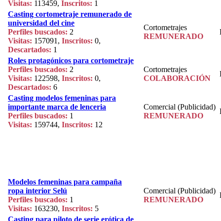
Visitas:
113459,
Inscritos:
1
Casting cortometraje remunerado de
universidad del cine
Cortometrajes
Perfiles buscados:
2
REMUNERADO
Visitas:
157091,
Inscritos:
0,
Descartados:
1
Roles protagónicos para cortometraje
Perfiles buscados:
2
Cortometrajes
Visitas:
122598,
Inscritos:
0,
COLABORACIÓN
Descartados:
6
Casting modelos femeninas para
importante marca de lenceria
Comercial (Publicidad)
Perfiles buscados:
1
REMUNERADO
Visitas:
159744,
Inscritos:
12
Modelos femeninas para campaña
ropa interior Selú
Comercial (Publicidad)
Perfiles buscados:
1
REMUNERADO
Visitas:
163230,
Inscritos:
5
Casting para piloto de serie erótica de